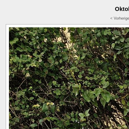
Okto
< Vorherig