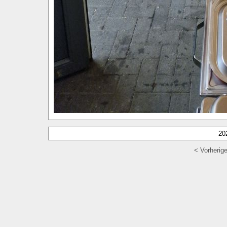
20
< Vorherig