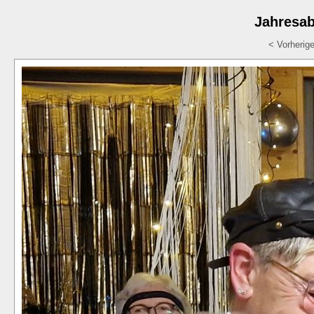
Jahresab
< Vorherig