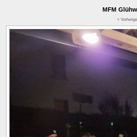
MFM Glühwe
< Vorherig