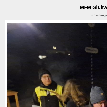
MFM Glühwe
< Vorherig